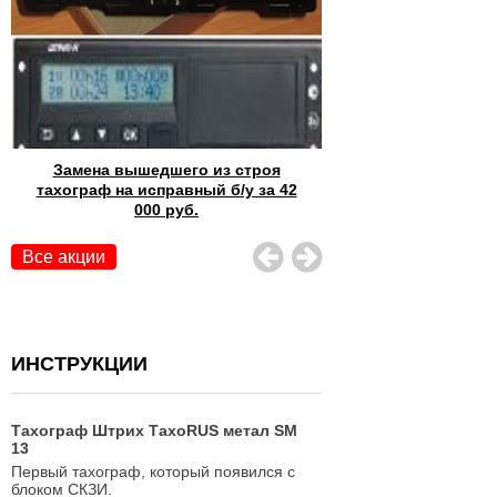
троя
Плохо вытаскивается карта из
Диагнос
 за 42
тахографа? Замена картридера
Все акции
ИНСТРУКЦИИ
Тахограф Штрих ТахоRUS метал SM
Тахограф КАСБИ DT-
13
Первый тахограф, который появился с
Пример того, как выгля
блоком СКЗИ.
разработанный отечес