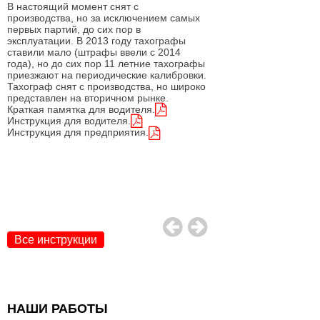
В настоящий момент снят с
Держишь в руке и поним
производства, но за исключением самых
ядерный взрыв выдержи
первых партий, до сих пор в
Этот тахограф базирует
эксплуатации. В 2013 году тахографы
еще времен СССР. Пер
У
ставили мало (штрафы ввели с 2014
КАСБИ был разработан 
года), но до сих пор 11 летние тахографы
Его назначение было -
приезжают на периодические калибровки.
для научных исследова
Тахограф снят с производства, но широко
РТиО.
представлен на вторичном рынке.
К сожалению, вышел из
Краткая памятка для водителя.
августа 2021 года. А та
рабочий.
Инструкция для водителя.
Инструкция для предприятия.
Инструкция к тахографу
Все инструкции
НАШИ РАБОТЫ