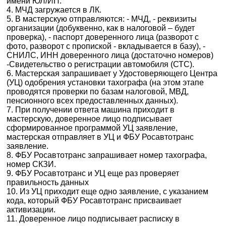
имени ЮЛ/ИП.
4. МЧД загружается в ЛК.
5. В мастерскую отправляются: - МЧД, - реквизиты
организации (добуквенно, как в налоговой – будет
проверка), - паспорт доверенного лица (разворот с
фото, разворот с пропиской - вкладывается в базу), -
СНИЛС, ИНН доверенного лица (достаточно номеров)
-Свидетельство о регистрации автомобиля (СТС).
6. Мастерская запрашивает у Удостоверяющего Центра
(УЦ) одобрения установки тахографа (на этом этапе
проводятся проверки по базам налоговой, МВД,
пенсионного всех предоставленных данных).
7. При получении ответа машина приходит в
мастерскую, доверенное лицо подписывает
сформированное программой УЦ заявление,
мастерская отправляет в УЦ и ФБУ Росавтотранс
заявление.
8. ФБУ Росавтотранс запрашивает номер тахографа,
номер СКЗИ.
9. ФБУ Росавтотранс и УЦ еще раз проверяет
правильность данных
10. Из УЦ приходит еще одно заявление, с указанием
кода, который ФБУ Росавтотранс присваивает
активизации.
11. Доверенное лицо подписывает расписку в