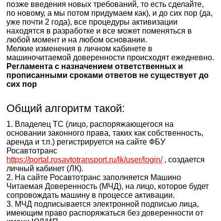
позже введения новых требований, то есть сделайте,
по новому, а мы потом придумаем как), и до сих пор (да,
уже почти 2 года), все процедуры активизации
находятся в разработке и все может поменяться в
любой момент и на любом основании.
Мелкие изменения в личном кабинете в
машиночитаемой доверенности происходят ежедневно.
Регламента с назначением ответственных и
прописанными срока
ми ответов не существует до
сих пор
Общий алгоритм такой:
1. Владелец ТС (лицо, распоряжающегося на
основании законного права, таких как собственность,
аренда и т.п.) регистрируется на сайте ФБУ
Росавтотранс
https://portal.rosavtotransport.ru/lk/user/login/
, создается
личный кабинет (ЛК).
2. На сайте Росавтотранс заполняется Машино
Читаемая Доверенность (МЧД), на лицо, которое будет
сопровождать машину в процессе активации.
3. МЧД подписывается электронной подписью лица,
имеющим право распоряжаться без доверенности от